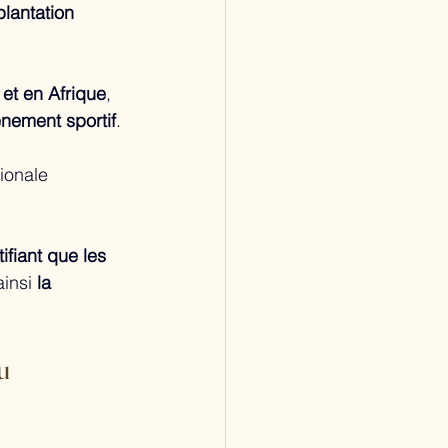
lantation 
 et en Afrique
, 
énement sportif
.
ionale 
tifiant que les 
insi 
la 
u 