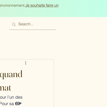
'environnement.
Je souhaite faire un
 quand
imat
ur l’un des 
 Pour sa 
69ᵉ 