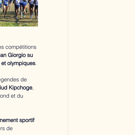
es compétitions 
an Giorgio su 
x et olympiques
.
légendes de 
liud Kipchoge
, 
ond et du 
nement sportif 
rs de 