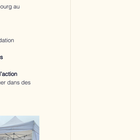
bourg au 
dation
es
’action 
quer dans des 