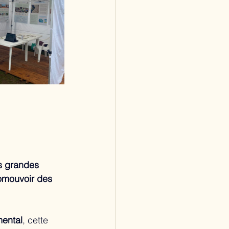
s grandes 
omouvoir des 
mental
, cette 