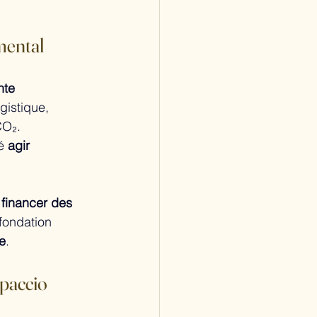
mental
nte 
gistique, 
CO₂.
é 
agir 
 financer des 
fondation 
e
.
paccio