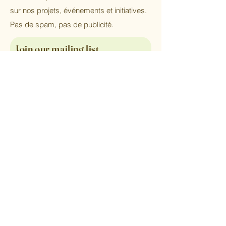
sur nos projets, événements et initiatives.
Pas de spam, pas de publicité.
Join our mailing list
Email
Subscribe
Maison
Nos projets
À propos de nous
Contactez-nous